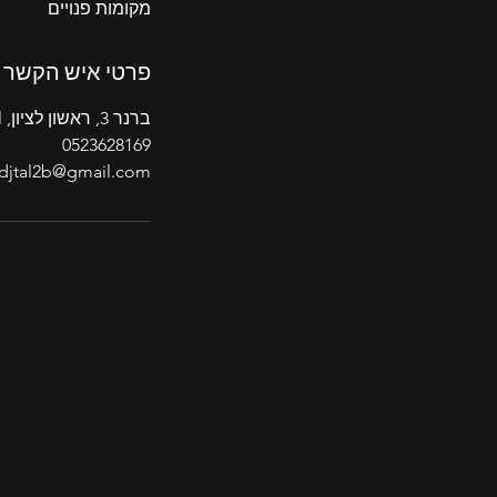
י
מקומות פנויים
י
ם
פרטי איש הקשר
ברנר 3, ראשון לציון, Israel
0523628169
djtal2b@gmail.com